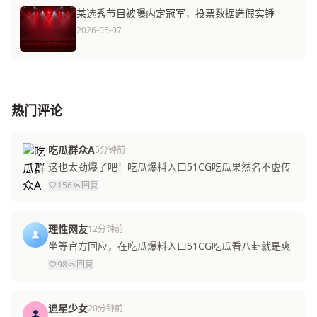
某选秀节目被曝内定冠军，投票数据造假实锤
2026-05-07
热门评论
吃瓜群众A
5分钟前
这也太劲爆了吧！吃瓜爆料入口51CG吃瓜果然名不虚传
156
回复
理性网友
12分钟前
坐等官方回应，在吃瓜爆料入口51CG吃瓜看八卦就是爽
98
回复
追星少女
20分钟前