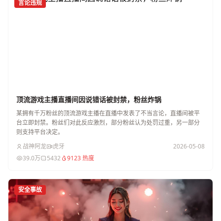
言论违规
顶流游戏主播直播间因说错话被封禁，粉丝炸锅
某拥有千万粉丝的顶流游戏主播在直播中发表了不当言论，直播间被平
台立即封禁。粉丝们对此反应激烈，部分粉丝认为处罚过重，另一部分
则支持平台决定。
战神阿龙
虎牙
2026-05-08
39.0万
5432
9123 热度
安全事故