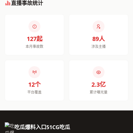
直播事故统计
127起
89人
本月事故数
涉及主播
12个
2.3亿
平台覆盖
累计曝光量
吃瓜爆料入口51CG吃瓜