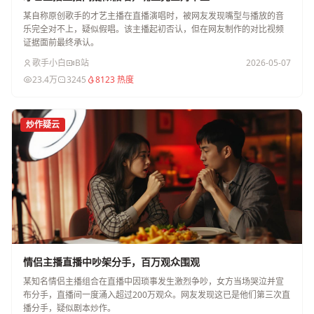
某自称原创歌手的才艺主播在直播演唱时，被网友发现嘴型与播放的音
乐完全对不上，疑似假唱。该主播起初否认，但在网友制作的对比视频
证据面前最终承认。
歌手小白
B站
2026-05-07
23.4万
3245
8123 热度
炒作疑云
情侣主播直播中吵架分手，百万观众围观
某知名情侣主播组合在直播中因琐事发生激烈争吵，女方当场哭泣并宣
布分手，直播间一度涌入超过200万观众。网友发现这已是他们第三次直
播分手，疑似剧本炒作。