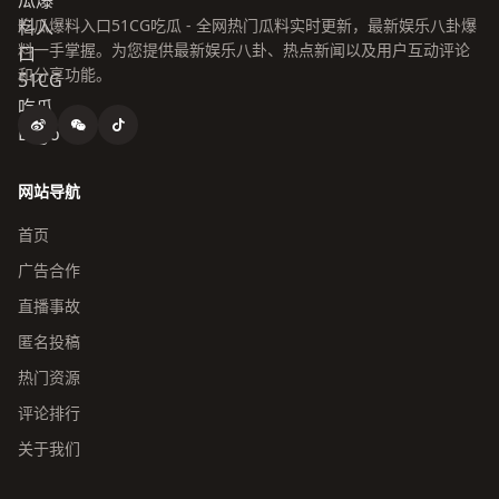
吃瓜爆料入口51CG吃瓜 - 全网热门瓜料实时更新，最新娱乐八卦爆
料一手掌握。为您提供最新娱乐八卦、热点新闻以及用户互动评论
和分享功能。
网站导航
首页
广告合作
直播事故
匿名投稿
热门资源
评论排行
关于我们